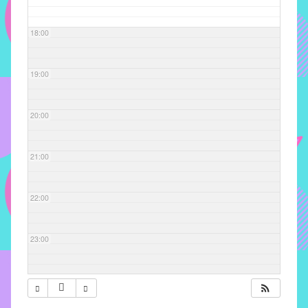
com
soluções
18:00
pacificadoras
para
os
19:00
problemas
verificados
20:00
no
instituto,
bem
21:00
como
propor
22:00
diretrizes
e
ações
23:00
para
a
prevenção
e