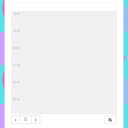
com
soluções
18:00
pacificadoras
para
os
19:00
problemas
verificados
20:00
no
instituto,
bem
21:00
como
propor
22:00
diretrizes
e
ações
23:00
para
a
prevenção
e