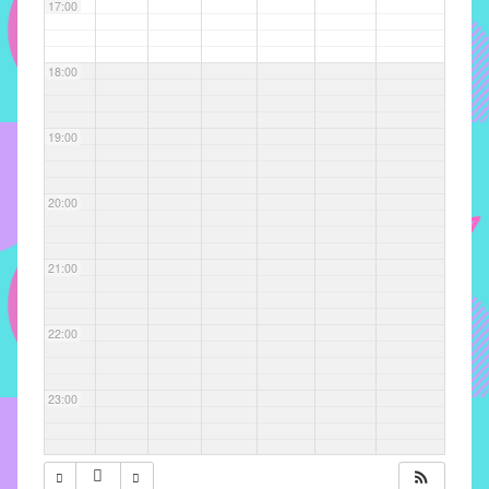
com
17:00
soluções
pacificadoras
18:00
para
os
problemas
19:00
verificados
no
20:00
instituto,
bem
como
21:00
propor
diretrizes
22:00
e
ações
para
23:00
a
prevenção
e