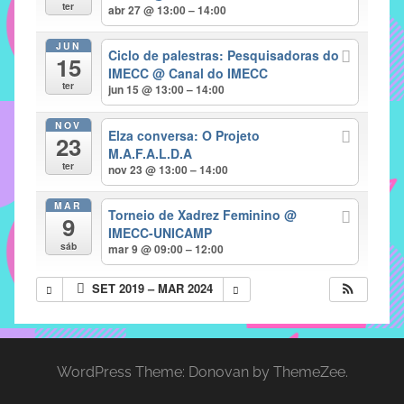
com
ter
abr 27 @ 13:00 – 14:00
soluções
JUN
pacificadoras
Ciclo de palestras: Pesquisadoras do
15
para
IMECC
@ Canal do IMECC
ter
jun 15 @ 13:00 – 14:00
os
problemas
NOV
Elza conversa: O Projeto
verificados
23
M.A.F.A.L.D.A
no
ter
nov 23 @ 13:00 – 14:00
instituto,
bem
MAR
Torneio de Xadrez Feminino
@
9
como
IMECC-UNICAMP
propor
sáb
mar 9 @ 09:00 – 12:00
diretrizes
SET 2019 – MAR 2024
e
ações
para
a
WordPress Theme: Donovan by ThemeZee.
prevenção
e