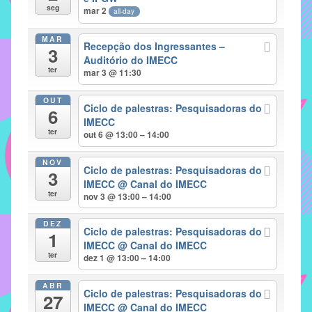
seg
mar 2
all-day
implementar
mecanismos
MAR
Recepção dos Ingressantes –
3
que
Auditório do IMECC
proporcionem
ter
mar 3 @ 11:30
o
fortalecimento
OUT
Ciclo de palestras: Pesquisadoras do
6
dos
IMECC
ter
vínculos
out 6 @ 13:00 – 14:00
sociais
NOV
e
Ciclo de palestras: Pesquisadoras do
3
IMECC
@ Canal do IMECC
profissionais
ter
nov 3 @ 13:00 – 14:00
entre
alunos,
DEZ
Ciclo de palestras: Pesquisadoras do
professores
1
IMECC
@ Canal do IMECC
e
ter
dez 1 @ 13:00 – 14:00
funcionários
do
ABR
Ciclo de palestras: Pesquisadoras do
27
IMECC,
IMECC
@ Canal do IMECC