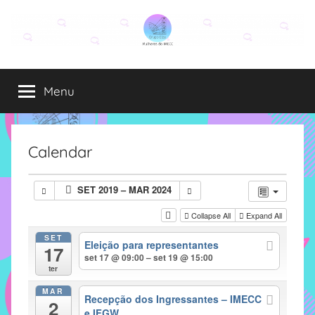
Pular
para
o
Grupo
O
conteúdo
grupo
Menu
Elza
Elza
é
formado
por
Calendar
alunas,
funcionárias
SET 2019 – MAR 2024
e
professoras
Collapse All
Expand All
do
SET
Eleição para representantes
IMECC
17
set 17 @ 09:00 – set 19 @ 15:00
e
ter
tem
MAR
como
Recepção dos Ingressantes – IMECC
2
e IFGW
atribuição