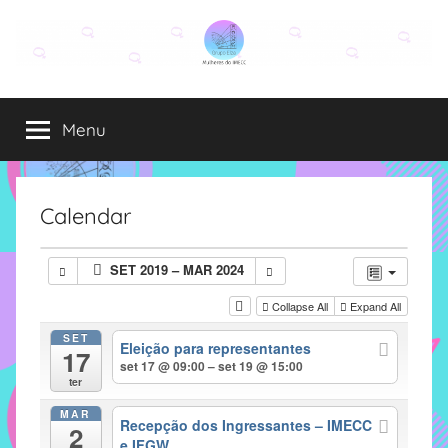
Pular
para
o
Grupo
O
conteúdo
grupo
Menu
Elza
Elza
é
formado
por
Calendar
alunas,
funcionárias
SET 2019 – MAR 2024
e
professoras
Collapse All
Expand All
do
SET
Eleição para representantes
IMECC
17
set 17 @ 09:00 – set 19 @ 15:00
e
ter
tem
MAR
como
Recepção dos Ingressantes – IMECC
2
e IFGW
atribuição