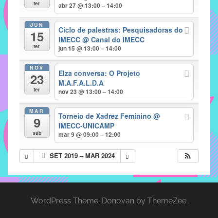
com
ter
abr 27 @ 13:00 – 14:00
soluções
JUN
pacificadoras
Ciclo de palestras: Pesquisadoras do
15
para
IMECC
@ Canal do IMECC
ter
jun 15 @ 13:00 – 14:00
os
problemas
NOV
Elza conversa: O Projeto
verificados
23
M.A.F.A.L.D.A
no
ter
nov 23 @ 13:00 – 14:00
instituto,
bem
MAR
Torneio de Xadrez Feminino
@
9
como
IMECC-UNICAMP
propor
sáb
mar 9 @ 09:00 – 12:00
diretrizes
SET 2019 – MAR 2024
e
ações
para
a
WordPress Theme: Donovan by ThemeZee.
prevenção
e