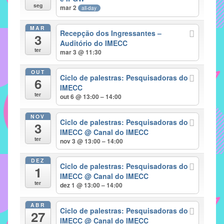
seg
mar 2
all-day
implementar
mecanismos
MAR
Recepção dos Ingressantes –
3
que
Auditório do IMECC
proporcionem
ter
mar 3 @ 11:30
o
fortalecimento
OUT
Ciclo de palestras: Pesquisadoras do
6
dos
IMECC
ter
vínculos
out 6 @ 13:00 – 14:00
sociais
NOV
e
Ciclo de palestras: Pesquisadoras do
3
IMECC
@ Canal do IMECC
profissionais
ter
nov 3 @ 13:00 – 14:00
entre
alunos,
DEZ
Ciclo de palestras: Pesquisadoras do
professores
1
IMECC
@ Canal do IMECC
e
ter
dez 1 @ 13:00 – 14:00
funcionários
do
ABR
Ciclo de palestras: Pesquisadoras do
27
IMECC,
IMECC
@ Canal do IMECC