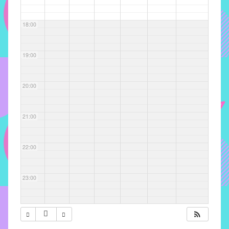
com
soluções
18:00
pacificadoras
para
os
19:00
problemas
verificados
20:00
no
instituto,
bem
21:00
como
propor
22:00
diretrizes
e
ações
23:00
para
a
prevenção
e