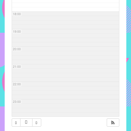
com
soluções
18:00
pacificadoras
para
os
19:00
problemas
verificados
20:00
no
instituto,
bem
21:00
como
propor
22:00
diretrizes
e
ações
23:00
para
a
prevenção
e