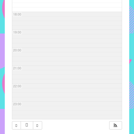
com
soluções
18:00
pacificadoras
para
os
19:00
problemas
verificados
20:00
no
instituto,
bem
21:00
como
propor
22:00
diretrizes
e
ações
23:00
para
a
prevenção
e