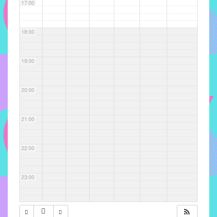
com
17:00
soluções
pacificadoras
18:00
para
os
problemas
19:00
verificados
no
20:00
instituto,
bem
como
21:00
propor
diretrizes
22:00
e
ações
para
23:00
a
prevenção
e