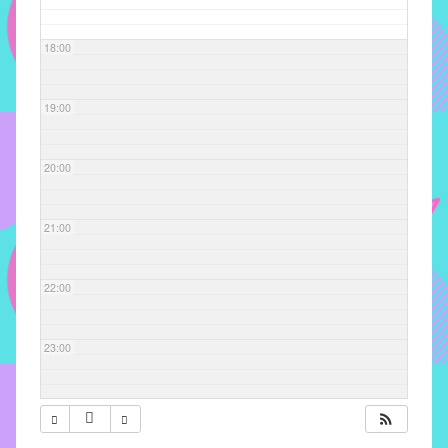
com
soluções
18:00
pacificadoras
para
os
19:00
problemas
verificados
20:00
no
instituto,
bem
21:00
como
propor
22:00
diretrizes
e
ações
23:00
para
a
prevenção
e