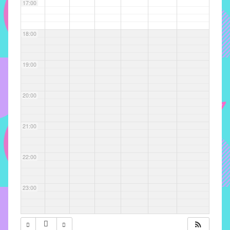
com
17:00
soluções
pacificadoras
18:00
para
os
problemas
19:00
verificados
no
20:00
instituto,
bem
como
21:00
propor
diretrizes
22:00
e
ações
para
23:00
a
prevenção
e