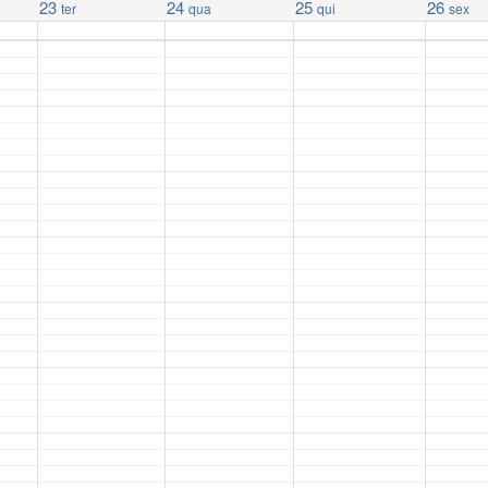
23
24
25
26
ter
qua
qui
sex