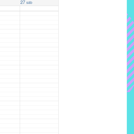
27
sáb