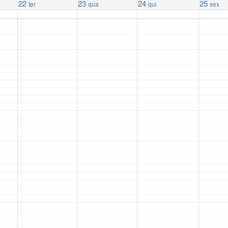
22
23
24
25
ter
qua
qui
sex