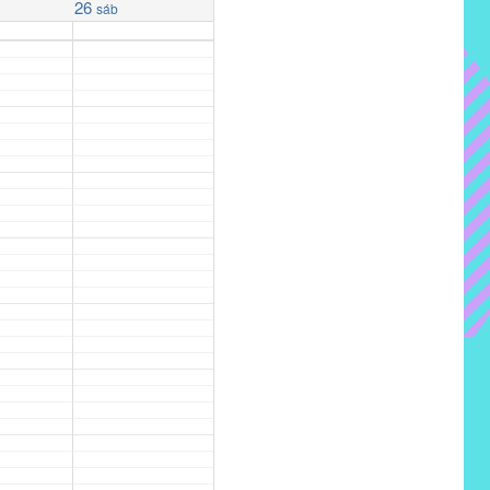
26
sáb