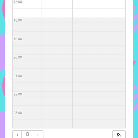
com
17:00
soluções
pacificadoras
18:00
para
os
problemas
19:00
verificados
no
20:00
instituto,
bem
como
21:00
propor
diretrizes
22:00
e
ações
para
23:00
a
prevenção
e