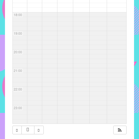
com
soluções
18:00
pacificadoras
para
os
19:00
problemas
verificados
20:00
no
instituto,
bem
21:00
como
propor
22:00
diretrizes
e
ações
23:00
para
a
prevenção
e