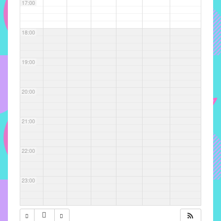
com
17:00
soluções
pacificadoras
18:00
para
os
problemas
19:00
verificados
no
20:00
instituto,
bem
como
21:00
propor
diretrizes
22:00
e
ações
para
23:00
a
prevenção
e