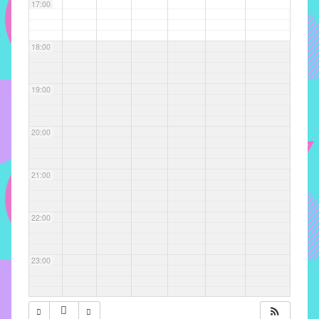
com
17:00
soluções
pacificadoras
18:00
para
os
problemas
19:00
verificados
no
20:00
instituto,
bem
como
21:00
propor
diretrizes
22:00
e
ações
para
23:00
a
prevenção
e