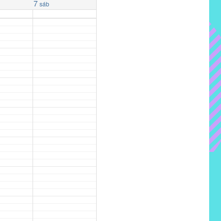
7
sáb