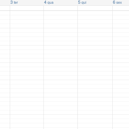
3
4
5
6
ter
qua
qui
sex