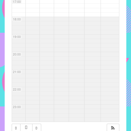
com
17:00
soluções
pacificadoras
18:00
para
os
problemas
19:00
verificados
no
20:00
instituto,
bem
como
21:00
propor
diretrizes
22:00
e
ações
para
23:00
a
prevenção
e