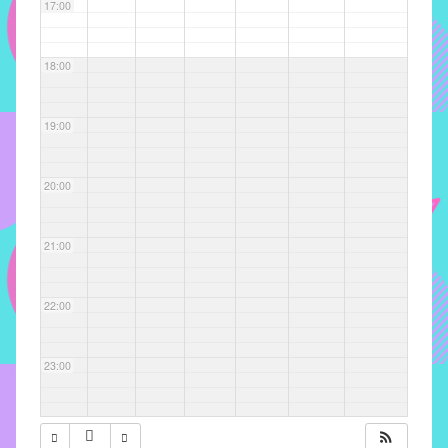
com
17:00
soluções
pacificadoras
18:00
para
os
problemas
19:00
verificados
no
20:00
instituto,
bem
como
21:00
propor
diretrizes
22:00
e
ações
para
23:00
a
prevenção
e