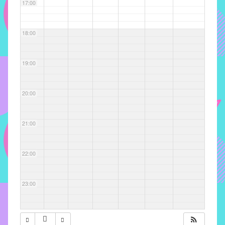
com
17:00
soluções
pacificadoras
18:00
para
os
problemas
19:00
verificados
no
20:00
instituto,
bem
como
21:00
propor
diretrizes
22:00
e
ações
para
23:00
a
prevenção
e