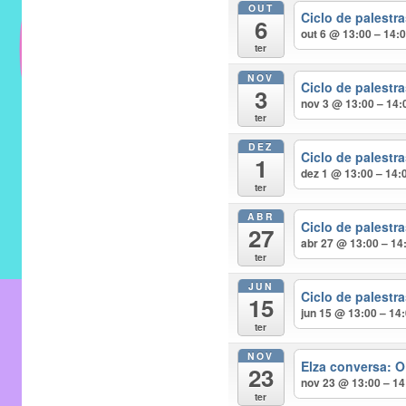
OUT
do
Ciclo de palest
6
IMECC
out 6 @ 13:00 – 14:
ter
e
NOV
tem
Ciclo de palest
3
como
nov 3 @ 13:00 – 14:
ter
atribuição
DEZ
implementar
Ciclo de palest
1
dez 1 @ 13:00 – 14:
mecanismos
ter
que
ABR
proporcionem
Ciclo de palest
27
abr 27 @ 13:00 – 14
o
ter
fortalecimento
JUN
dos
Ciclo de palest
15
jun 15 @ 13:00 – 14
vínculos
ter
sociais
NOV
e
Elza conversa: O
23
nov 23 @ 13:00 – 14
profissionais
ter