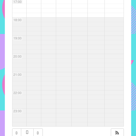
com
17:00
soluções
pacificadoras
18:00
para
os
problemas
19:00
verificados
no
20:00
instituto,
bem
como
21:00
propor
diretrizes
22:00
e
ações
para
23:00
a
prevenção
e