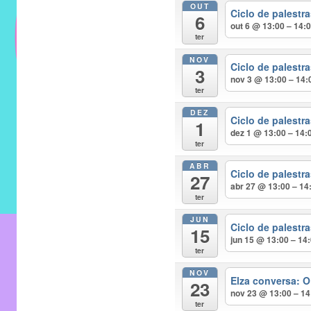
OUT
do
Ciclo de palest
6
IMECC
out 6 @ 13:00 – 14:
ter
e
NOV
tem
Ciclo de palest
3
como
nov 3 @ 13:00 – 14:
ter
atribuição
DEZ
implementar
Ciclo de palest
1
dez 1 @ 13:00 – 14:
mecanismos
ter
que
ABR
proporcionem
Ciclo de palest
27
abr 27 @ 13:00 – 14
o
ter
fortalecimento
JUN
dos
Ciclo de palest
15
jun 15 @ 13:00 – 14
vínculos
ter
sociais
NOV
e
Elza conversa: O
23
nov 23 @ 13:00 – 14
profissionais
ter