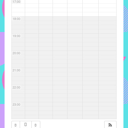
com
17:00
soluções
pacificadoras
18:00
para
os
problemas
19:00
verificados
no
20:00
instituto,
bem
como
21:00
propor
diretrizes
22:00
e
ações
para
23:00
a
prevenção
e