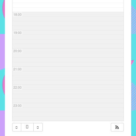
com
soluções
18:00
pacificadoras
para
os
19:00
problemas
verificados
20:00
no
instituto,
bem
21:00
como
propor
22:00
diretrizes
e
ações
23:00
para
a
prevenção
e