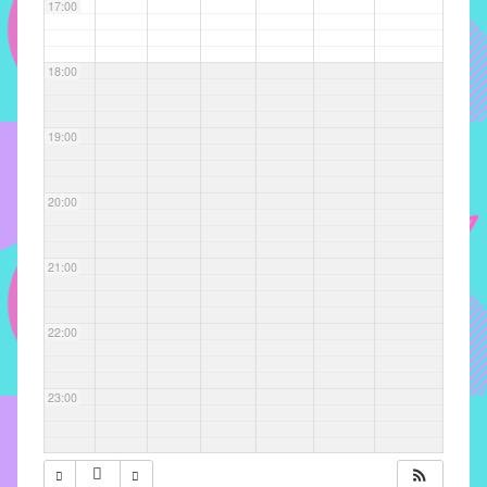
com
17:00
soluções
pacificadoras
18:00
para
os
problemas
19:00
verificados
no
20:00
instituto,
bem
como
21:00
propor
diretrizes
22:00
e
ações
para
23:00
a
prevenção
e