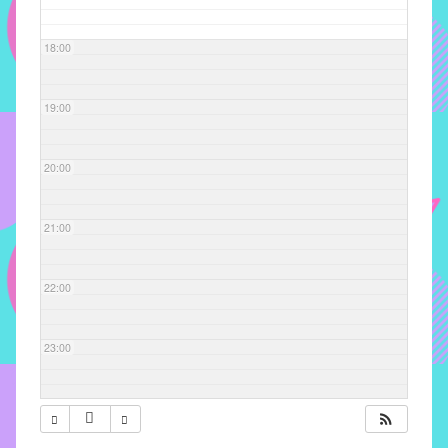
com
soluções
18:00
pacificadoras
para
os
19:00
problemas
verificados
20:00
no
instituto,
bem
21:00
como
propor
22:00
diretrizes
e
ações
23:00
para
a
prevenção
e