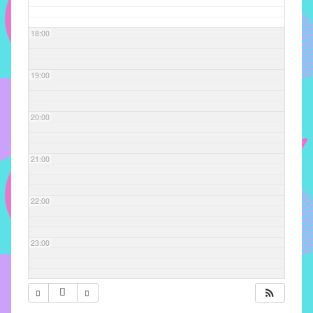
com
soluções
18:00
pacificadoras
para
os
19:00
problemas
verificados
20:00
no
instituto,
bem
21:00
como
propor
22:00
diretrizes
e
ações
23:00
para
a
prevenção
e