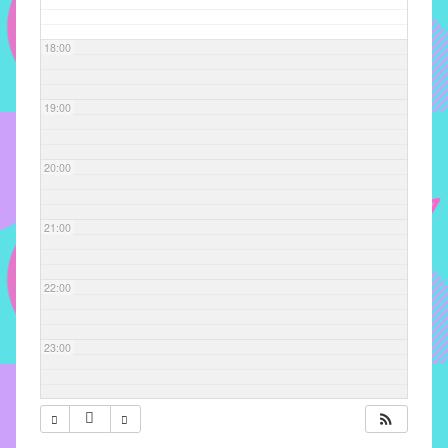
com
soluções
18:00
pacificadoras
para
os
19:00
problemas
verificados
20:00
no
instituto,
bem
21:00
como
propor
22:00
diretrizes
e
ações
23:00
para
a
prevenção
e