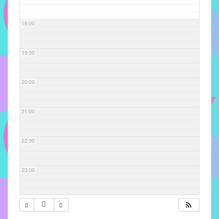
com
soluções
18:00
pacificadoras
para
os
19:00
problemas
verificados
20:00
no
instituto,
bem
21:00
como
propor
22:00
diretrizes
e
ações
23:00
para
a
prevenção
e