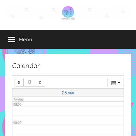
Pular
para
03:00
o
Grupo
O
conteúdo
04:00
grupo
Menu
Elza
Elza
é
05:00
formado
por
Calendar
06:00
alunas,
funcionárias
e
07:00
professoras
25
sáb
do
All-day
08:00
IMECC
e
tem
09:00
como
atribuição