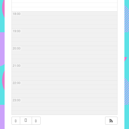
com
soluções
18:00
pacificadoras
para
os
19:00
problemas
verificados
20:00
no
instituto,
bem
21:00
como
propor
22:00
diretrizes
e
ações
23:00
para
a
prevenção
e