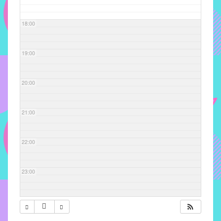
com
soluções
18:00
pacificadoras
para
os
19:00
problemas
verificados
20:00
no
instituto,
bem
21:00
como
propor
22:00
diretrizes
e
ações
23:00
para
a
prevenção
e