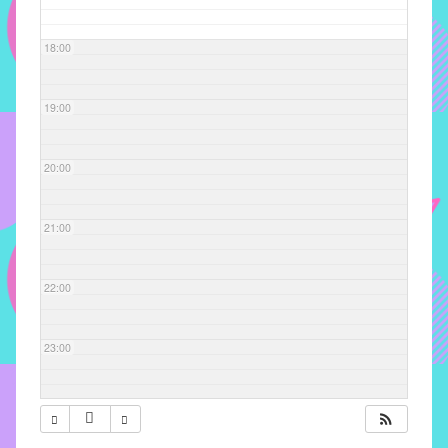
com
soluções
18:00
pacificadoras
para
os
19:00
problemas
verificados
20:00
no
instituto,
bem
21:00
como
propor
22:00
diretrizes
e
ações
23:00
para
a
prevenção
e