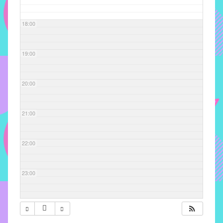
com
soluções
18:00
pacificadoras
para
os
19:00
problemas
verificados
20:00
no
instituto,
bem
21:00
como
propor
22:00
diretrizes
e
ações
23:00
para
a
prevenção
e