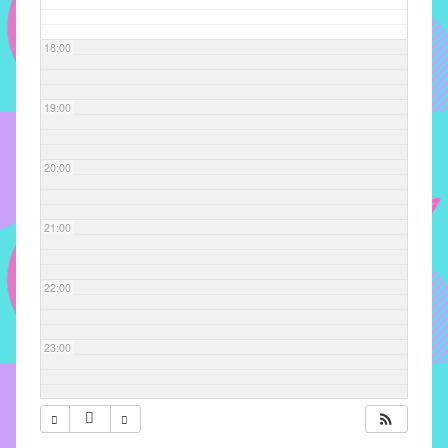
com
soluções
18:00
pacificadoras
para
os
19:00
problemas
verificados
20:00
no
instituto,
bem
21:00
como
propor
22:00
diretrizes
e
ações
23:00
para
a
prevenção
e