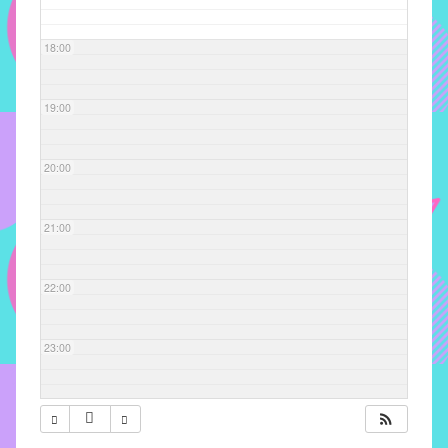
com
soluções
18:00
pacificadoras
para
os
19:00
problemas
verificados
20:00
no
instituto,
bem
21:00
como
propor
22:00
diretrizes
e
ações
23:00
para
a
prevenção
e