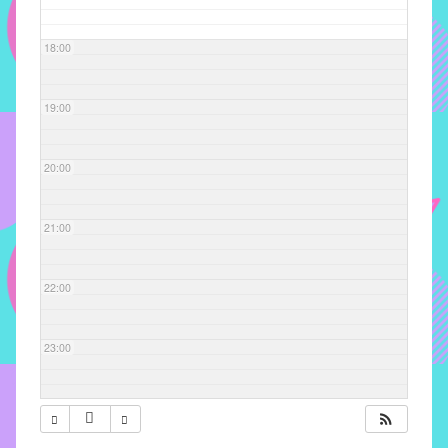
com
soluções
18:00
pacificadoras
para
os
19:00
problemas
verificados
20:00
no
instituto,
bem
21:00
como
propor
22:00
diretrizes
e
ações
23:00
para
a
prevenção
e