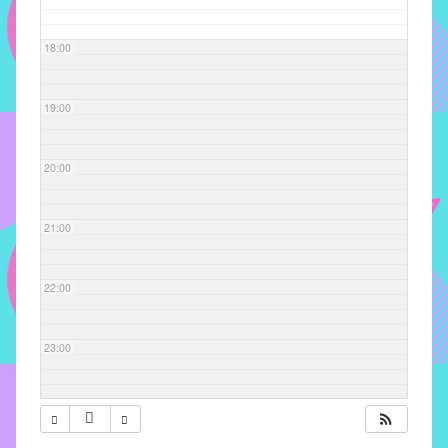
com
soluções
18:00
pacificadoras
para
os
19:00
problemas
verificados
20:00
no
instituto,
bem
21:00
como
propor
22:00
diretrizes
e
ações
23:00
para
a
prevenção
e