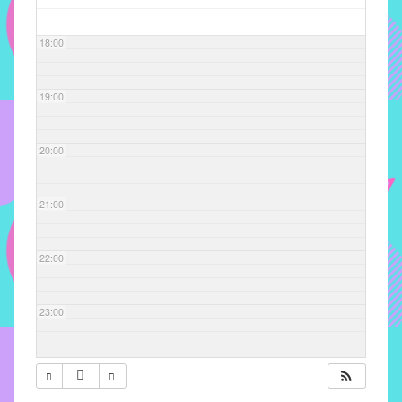
com
soluções
18:00
pacificadoras
para
os
19:00
problemas
verificados
20:00
no
instituto,
bem
21:00
como
propor
22:00
diretrizes
e
ações
23:00
para
a
prevenção
e