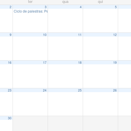
ter
qua
qui
2
3
4
5
Ciclo de palestras: Pesquisadoras do IMECC
13:00
9
10
11
12
16
17
18
19
23
24
25
26
30