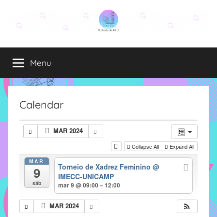
Pular
para
o
Grupo
O
conteúdo
grupo
Menu
Elza
Elza
é
formado
por
Calendar
alunas,
funcionárias
MAR 2024
e
Collapse All
Expand All
professoras
do
MAR
Torneio de Xadrez Feminino
@
9
IMECC
IMECC-UNICAMP
e
sáb
mar 9 @ 09:00 – 12:00
tem
como
MAR 2024
atribuição