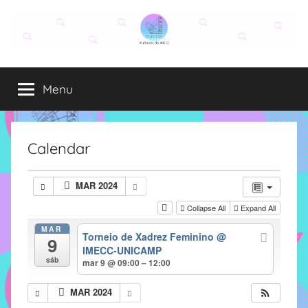
Pular
para
o
Grupo
O
conteúdo
grupo
Menu
Elza
Elza
é
formado
por
Calendar
alunas,
funcionárias
MAR 2024
e
Collapse All
Expand All
professoras
do
MAR
Torneio de Xadrez Feminino
@
9
IMECC
IMECC-UNICAMP
e
sáb
mar 9 @ 09:00 – 12:00
tem
como
MAR 2024
atribuição