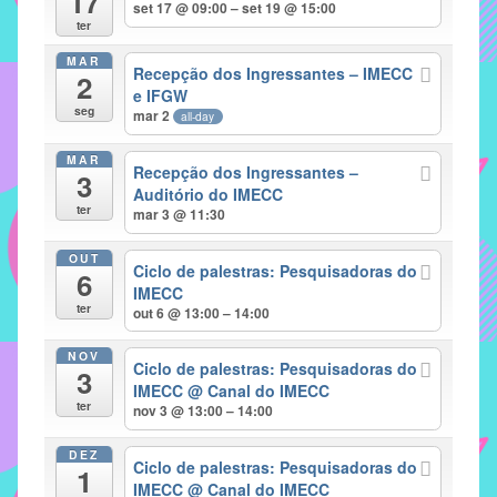
17
set 17 @ 09:00 – set 19 @ 15:00
implementar
ter
mecanismos
MAR
Recepção dos Ingressantes – IMECC
2
que
e IFGW
proporcionem
seg
mar 2
all-day
o
fortalecimento
MAR
Recepção dos Ingressantes –
3
dos
Auditório do IMECC
ter
vínculos
mar 3 @ 11:30
sociais
OUT
e
Ciclo de palestras: Pesquisadoras do
6
IMECC
profissionais
ter
out 6 @ 13:00 – 14:00
entre
alunos,
NOV
Ciclo de palestras: Pesquisadoras do
professores
3
IMECC
@ Canal do IMECC
e
ter
nov 3 @ 13:00 – 14:00
funcionários
do
DEZ
Ciclo de palestras: Pesquisadoras do
1
IMECC,
IMECC
@ Canal do IMECC