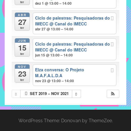
com
ter
dez 1 @ 13:00 – 14:00
soluções
ABR
pacificadoras
Ciclo de palestras: Pesquisadoras do
27
para
IMECC
@ Canal do IMECC
ter
abr 27 @ 13:00 – 14:00
os
problemas
JUN
Ciclo de palestras: Pesquisadoras do
verificados
15
IMECC
@ Canal do IMECC
no
ter
jun 15 @ 13:00 – 14:00
instituto,
bem
NOV
Elza conversa: O Projeto
23
como
M.A.F.A.L.D.A
propor
ter
nov 23 @ 13:00 – 14:00
diretrizes
SET 2019 – NOV 2021
e
ações
para
a
WordPress Theme: Donovan by ThemeZee.
prevenção
e