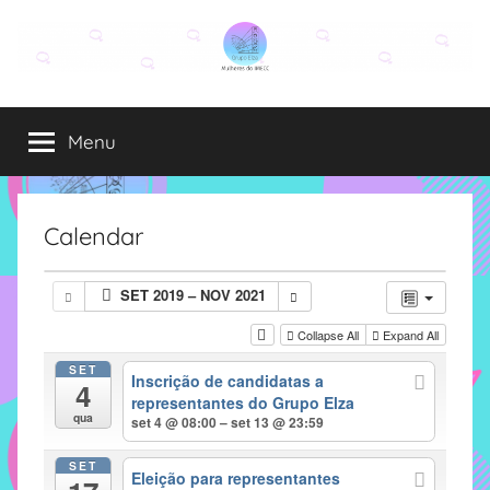
Pular
para
o
Grupo
O
conteúdo
grupo
Menu
Elza
Elza
é
formado
por
Calendar
alunas,
funcionárias
SET 2019 – NOV 2021
e
professoras
Collapse All
Expand All
do
SET
Inscrição de candidatas a
IMECC
4
representantes do Grupo Elza
e
qua
set 4 @ 08:00 – set 13 @ 23:59
tem
como
SET
Eleição para representantes
atribuição