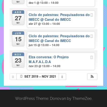
com
ter
dez 1 @ 13:00 – 14:00
soluções
ABR
pacificadoras
Ciclo de palestras: Pesquisadoras do
27
para
IMECC
@ Canal do IMECC
ter
abr 27 @ 13:00 – 14:00
os
problemas
JUN
Ciclo de palestras: Pesquisadoras do
verificados
15
IMECC
@ Canal do IMECC
no
ter
jun 15 @ 13:00 – 14:00
instituto,
bem
NOV
Elza conversa: O Projeto
23
como
M.A.F.A.L.D.A
propor
ter
nov 23 @ 13:00 – 14:00
diretrizes
SET 2019 – NOV 2021
e
ações
para
a
WordPress Theme: Donovan by ThemeZee.
prevenção
e