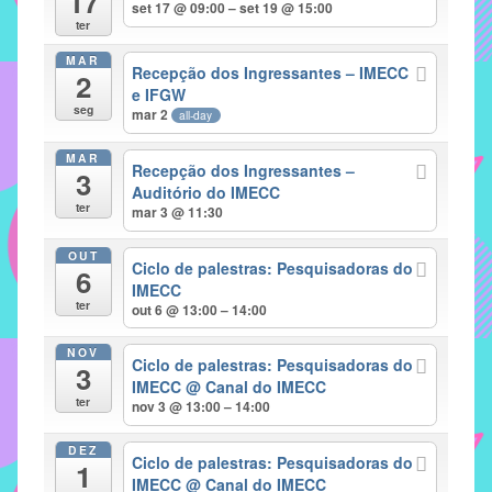
17
set 17 @ 09:00 – set 19 @ 15:00
implementar
ter
mecanismos
MAR
Recepção dos Ingressantes – IMECC
2
que
e IFGW
proporcionem
seg
mar 2
all-day
o
fortalecimento
MAR
Recepção dos Ingressantes –
3
dos
Auditório do IMECC
ter
vínculos
mar 3 @ 11:30
sociais
OUT
e
Ciclo de palestras: Pesquisadoras do
6
IMECC
profissionais
ter
out 6 @ 13:00 – 14:00
entre
alunos,
NOV
Ciclo de palestras: Pesquisadoras do
professores
3
IMECC
@ Canal do IMECC
e
ter
nov 3 @ 13:00 – 14:00
funcionários
do
DEZ
Ciclo de palestras: Pesquisadoras do
1
IMECC,
IMECC
@ Canal do IMECC