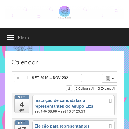
Pular
para
o
Grupo
O
conteúdo
grupo
Menu
Elza
Elza
é
formado
por
Calendar
alunas,
funcionárias
SET 2019 – NOV 2021
e
professoras
Collapse All
Expand All
do
SET
Inscrição de candidatas a
IMECC
4
representantes do Grupo Elza
e
qua
set 4 @ 08:00 – set 13 @ 23:59
tem
como
SET
Eleição para representantes
atribuição