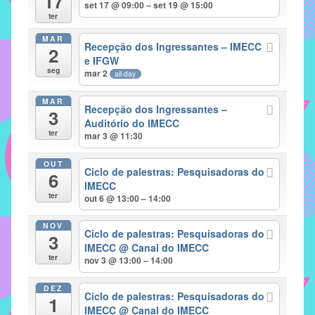
17
set 17 @ 09:00 – set 19 @ 15:00
implementar
ter
mecanismos
MAR
Recepção dos Ingressantes – IMECC
2
que
e IFGW
proporcionem
seg
mar 2
all-day
o
fortalecimento
MAR
Recepção dos Ingressantes –
3
dos
Auditório do IMECC
ter
vínculos
mar 3 @ 11:30
sociais
OUT
e
Ciclo de palestras: Pesquisadoras do
6
IMECC
profissionais
ter
out 6 @ 13:00 – 14:00
entre
alunos,
NOV
Ciclo de palestras: Pesquisadoras do
professores
3
IMECC
@ Canal do IMECC
e
ter
nov 3 @ 13:00 – 14:00
funcionários
do
DEZ
Ciclo de palestras: Pesquisadoras do
1
IMECC,
IMECC
@ Canal do IMECC