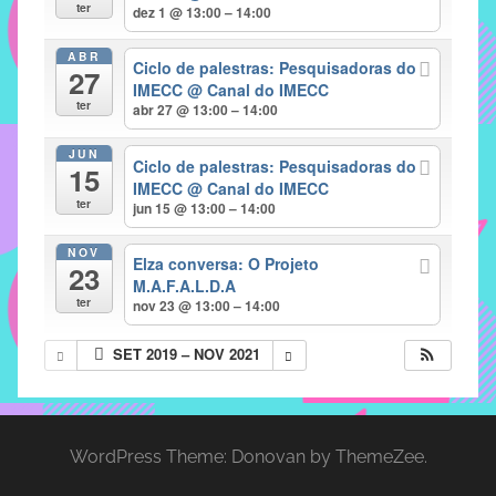
com
ter
dez 1 @ 13:00 – 14:00
soluções
ABR
pacificadoras
Ciclo de palestras: Pesquisadoras do
27
para
IMECC
@ Canal do IMECC
ter
abr 27 @ 13:00 – 14:00
os
problemas
JUN
Ciclo de palestras: Pesquisadoras do
verificados
15
IMECC
@ Canal do IMECC
no
ter
jun 15 @ 13:00 – 14:00
instituto,
bem
NOV
Elza conversa: O Projeto
23
como
M.A.F.A.L.D.A
propor
ter
nov 23 @ 13:00 – 14:00
diretrizes
SET 2019 – NOV 2021
e
ações
para
a
WordPress Theme: Donovan by ThemeZee.
prevenção
e