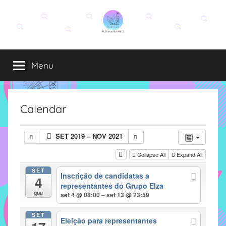
Pular
para
o
Grupo
O
conteúdo
grupo
Menu
Elza
Elza
é
formado
por
Calendar
alunas,
funcionárias
SET 2019 – NOV 2021
e
professoras
Collapse All
Expand All
do
SET
Inscrição de candidatas a
IMECC
4
representantes do Grupo Elza
e
qua
set 4 @ 08:00 – set 13 @ 23:59
tem
como
SET
Eleição para representantes
atribuição