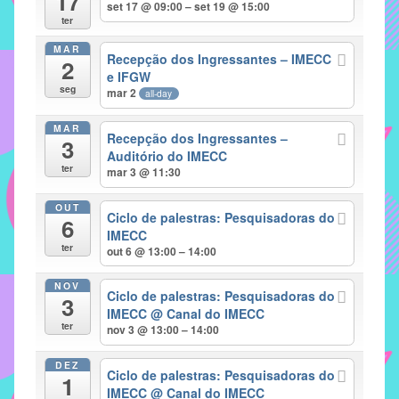
17
set 17 @ 09:00 – set 19 @ 15:00
implementar
ter
mecanismos
MAR
Recepção dos Ingressantes – IMECC
2
que
e IFGW
proporcionem
seg
mar 2
all-day
o
fortalecimento
MAR
Recepção dos Ingressantes –
3
dos
Auditório do IMECC
ter
vínculos
mar 3 @ 11:30
sociais
OUT
e
Ciclo de palestras: Pesquisadoras do
6
IMECC
profissionais
ter
out 6 @ 13:00 – 14:00
entre
alunos,
NOV
Ciclo de palestras: Pesquisadoras do
professores
3
IMECC
@ Canal do IMECC
e
ter
nov 3 @ 13:00 – 14:00
funcionários
do
DEZ
Ciclo de palestras: Pesquisadoras do
1
IMECC,
IMECC
@ Canal do IMECC