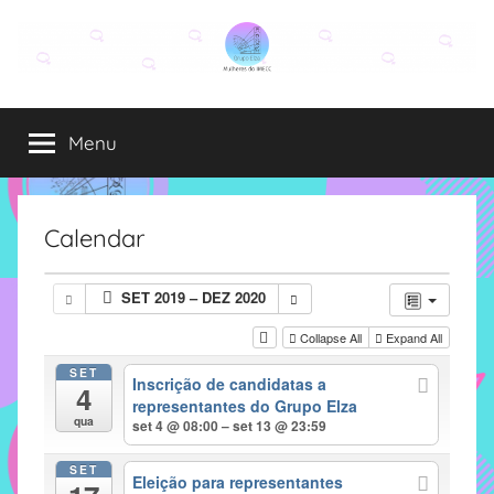
Pular
para
o
Grupo
O
conteúdo
grupo
Menu
Elza
Elza
é
formado
por
Calendar
alunas,
funcionárias
SET 2019 – DEZ 2020
e
professoras
Collapse All
Expand All
do
SET
Inscrição de candidatas a
IMECC
4
representantes do Grupo Elza
e
qua
set 4 @ 08:00 – set 13 @ 23:59
tem
como
SET
Eleição para representantes
atribuição