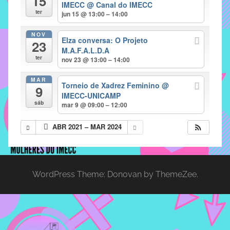
15
IMECC
@ Canal do IMECC
implementar
ter
jun 15 @ 13:00 – 14:00
mecanismos
NOV
que
Elza conversa: O Projeto
23
proporcionem
M.A.F.A.L.D.A
ter
nov 23 @ 13:00 – 14:00
o
fortalecimento
MAR
Torneio de Xadrez Feminino
@
dos
9
IMECC-UNICAMP
vínculos
sáb
mar 9 @ 09:00 – 12:00
sociais
e
ABR 2021 – MAR 2024
profissionais
entre
alunos,
professores
WordPress Theme: Donovan by ThemeZee.
e
funcionários
do
IMECC,