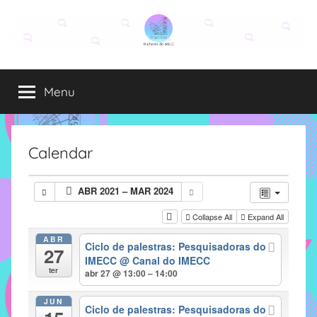
Pular
para
o
Grupo
O
conteúdo
grupo
Menu
Elza
Elza
é
formado
por
Calendar
alunas,
funcionárias
ABR 2021 – MAR 2024
e
professoras
Collapse All
Expand All
do
ABR
Ciclo de palestras: Pesquisadoras do
IMECC
27
IMECC
@ Canal do IMECC
e
ter
abr 27 @ 13:00 – 14:00
tem
como
JUN
Ciclo de palestras: Pesquisadoras do
atribuição