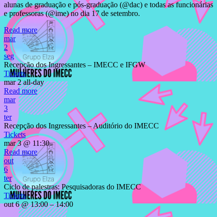
alunas de graduação e pós-graduação (@dac) e todas as funcionárias
e professoras (@ime) no dia 17 de setembro.
Read more
mar
2
seg
Recepção dos Ingressantes – IMECC e IFGW
Tickets
mar 2
all-day
Read more
mar
3
ter
Recepção dos Ingressantes – Auditório do IMECC
Tickets
mar 3 @ 11:30
Read more
out
6
ter
Ciclo de palestras: Pesquisadoras do IMECC
Tickets
out 6 @ 13:00 – 14:00