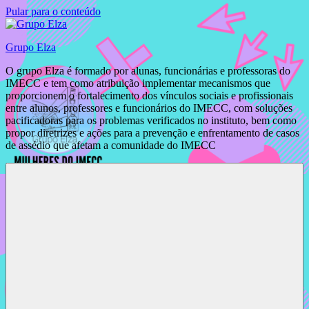
Pular para o conteúdo
Grupo Elza
O grupo Elza é formado por alunas, funcionárias e professoras do
IMECC e tem como atribuição implementar mecanismos que
proporcionem o fortalecimento dos vínculos sociais e profissionais
entre alunos, professores e funcionários do IMECC, com soluções
pacificadoras para os problemas verificados no instituto, bem como
propor diretrizes e ações para a prevenção e enfrentamento de casos
de assédio que afetam a comunidade do IMECC