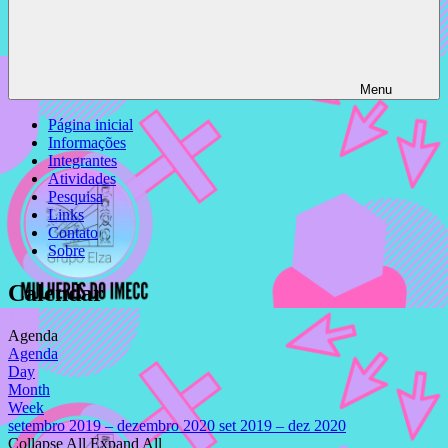
Menu
Página inicial
Informações
Integrantes
Atividades
Pesquisa
Links
Contato
Sobre
Calendar
Agenda
Agenda
Day
Month
Week
setembro 2019 – dezembro 2020
set 2019 – dez 2020
Collapse All
Expand All