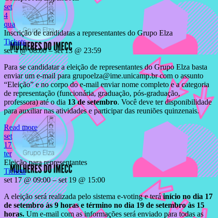
set
4
qua
Inscrição de candidatas a representantes do Grupo Elza
Tickets
set 4 @ 08:00 – set 13 @ 23:59
Para se candidatar a eleição de representantes do Grupo Elza basta
enviar um e-mail para grupoelza@ime.unicamp.br com o assunto
“Eleição” e no corpo do e-mail enviar nome completo e a categoria
de representação (funcionária, graduação, pós-graduação,
professora) até o dia
13 de setembro
. Você deve ter disponibilidade
para auxiliar nas atividades e participar das reuniões quinzenais.
Read more
set
17
ter
Eleição para representantes
Tickets
set 17 @ 09:00 – set 19 @ 15:00
A eleição será realizada pelo sistema e-voting e terá
início no dia 17
de setembro às 9 horas e término no dia 19 de setembro às 15
horas
.
Um e-mail com as informações será enviado para todas as